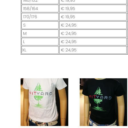
140/152
€
19,95
158/164
€
19,95
170/176
€
19,95
S
€
24,95
M
€
24,95
L
€
24,95
XL
€
24,95