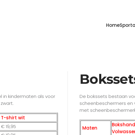
Home
Sporta
Boksset
l in kindermaten als voor
De bokssets bestaan vo
 zwart.
scheenbeschermers en 
met scheenbeschermer
T-shirt wit
Bokshan
€
19,95
Maten
Volwasse