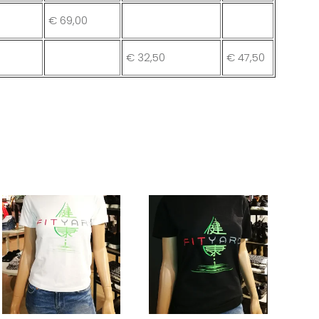
€
69,00
€
32,50
€
47,50