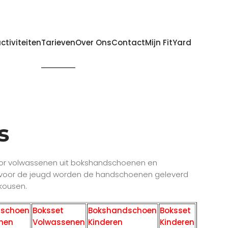
ctiviteiten
Tarieven
Over Ons
Contact
Mijn FitYard
s
or volwassenen uit bokshandschoenen en
voor de jeugd worden de handschoenen geleverd
kousen.
dschoen
Boksset
Bokshandschoen
Boksset
nen
Volwassenen
Kinderen
Kinderen