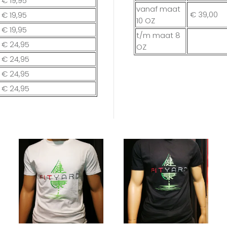
€
19,95
vanaf maat
€
39,00
€
19,95
10 OZ
€
19,95
t/m maat 8
€
24,95
OZ
€
24,95
€
24,95
€
24,95