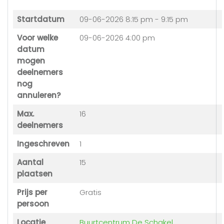
Startdatum
09-06-2026
8:15 pm - 9:15 pm
Voor welke
09-06-2026 4:00 pm
datum
mogen
deelnemers
nog
annuleren?
Max.
16
deelnemers
Ingeschreven
1
Aantal
15
plaatsen
Prijs per
Gratis
persoon
Locatie
Buurtcentrum De Schakel