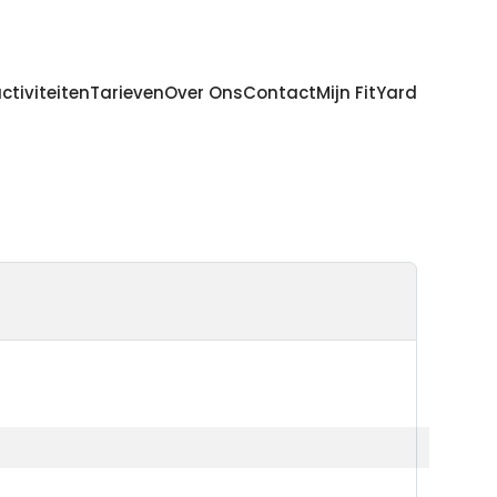
ctiviteiten
Tarieven
Over Ons
Contact
Mijn FitYard