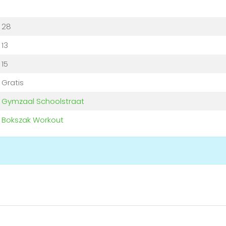
28
13
15
Gratis
Gymzaal Schoolstraat
Bokszak Workout